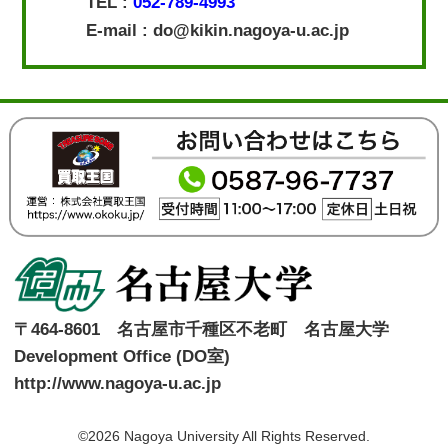
TEL :
052-789-4993
E-mail : do@kikin.nagoya-u.ac.jp
〒464-8601 名古屋市千種区不老町 名古屋大学
Development Office (DO室)
http://www.nagoya-u.ac.jp
©2026 Nagoya University All Rights Reserved.