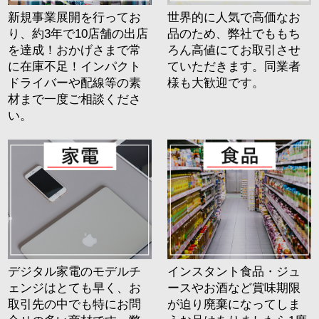
新規事業展開を行ってお
世界的に人気で高価なお
り、約3年で10店舗の出店
品のため、弊社でももち
を達成！おかげさまで常
ろん高値にてお取引させ
に在庫不足！インパクト
ていただきます。同業者
ドライバーや配線等の素
様も大歓迎です。
材まで一度ご相談くださ
い。
デジタル家電のモデルチ
インスタント食品・ジュ
ェンジはとても早く、お
ースやお酒など賞味期限
取引先の中でも特にお問
が迫り廃棄になってしま