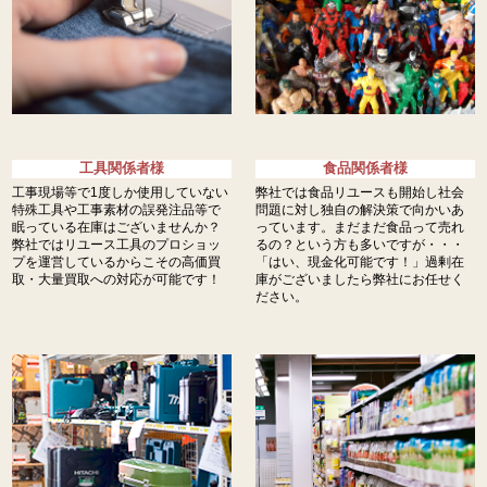
工具関係者様
食品関係者様
工事現場等で1度しか使用していない
弊社では食品リユースも開始し社会
特殊工具や工事素材の誤発注品等で
問題に対し独自の解決策で向かいあ
眠っている在庫はございませんか？
っています。まだまだ食品って売れ
弊社ではリユース工具のプロショッ
るの？という方も多いですが・・・
プを運営しているからこその高価買
「はい、現金化可能です！」過剰在
取・大量買取への対応が可能です！
庫がございましたら弊社にお任せく
ださい。